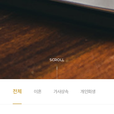
SCROLL
전체
이혼
가사상속
개인회생
학